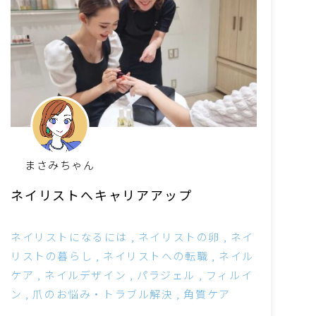
まさみちゃん
ネイリストへキャリアアップ
ネイリストになるには
ネイリストの卵
ネイ
リストの暮らし
ネイリストへの転職
ネイル
ケア
ネイルデザイン
パラジェル
フィルイ
ン
爪のお悩み・トラブル解決
角質ケア