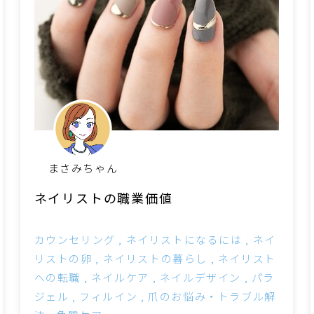
まさみちゃん
ネイリストの職業価値
カウンセリング
ネイリストになるには
ネイ
リストの卵
ネイリストの暮らし
ネイリスト
への転職
ネイルケア
ネイルデザイン
パラ
ジェル
フィルイン
爪のお悩み・トラブル解