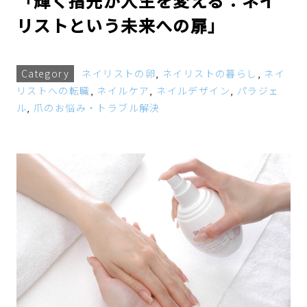
「輝く指先が人生を変える：ネイ
リストという未来への扉」
Category
ネイリストの卵
,
ネイリストの暮らし
,
ネイ
リストへの転職
,
ネイルケア
,
ネイルデザイン
,
パラジェ
ル
,
爪のお悩み・トラブル解決